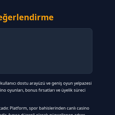
Değerlendirme
 kullanıcı dostu arayüzü ve geniş oyun yelpazesi
ino oyunları, bonus fırsatları ve üyelik süreci
adır. Platform, spor bahislerinden canlı casino
dir. Ayrıca düzenli olarak güncellenen adres