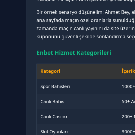
Bir örnek senaryo düşünelim: Ahmet Bey, ak
ana sayfada maçın özel oranlarla sunulduğu
zamanda maçın canlı yayınını da site üzerin
kuponunu güvenli şekilde sonlandırma seçe
Enbet Hizmet Kategorileri
Kategori
İçerik
Spor Bahisleri
1000+ 
Canlı Bahis
50+ A
Canlı Casino
200+ 
Slot Oyunları
3000+