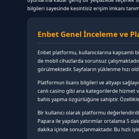
bilgileri sayesinde kesintisiz erişim imkanı tanı
Enbet Genel İnceleme ve P
Enbet platformu, kullanıcılarına kapsamlı 
de mobil cihazlarda sorunsuz çalışmaktadır. 
görülmektedir. Sayfaların yüklenme hızı ol
Platformun lisans bilgileri ve altyapı sağlay
canlı casino gibi ana kategorilerde hizmet v
bahis yapma özgürlüğüne sahiptir. Özellikle
Bir kullanıcı olarak platformu değerlendir
Papara ile yapılan yatırımlar ortalama 5 dak
dakika içinde sonuçlanmaktadır. Bu hızlı işl