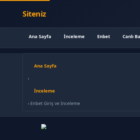
Siteniz
Ana Sayfa
İnceleme
Enbet
Canlı B
Ana Sayfa
›
İnceleme
›
Enbet Giriş ve İnceleme