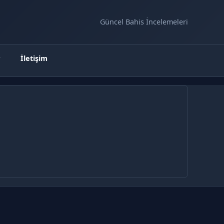
Güncel Bahis İncelemeleri
r
İletişim