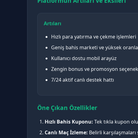
Platformun Artıları ve Eksileri
Artıları
Hızlı para yatırma ve çekme işlemleri
Geniş bahis marketi ve yüksek oranla
Kullanıcı dostu mobil arayüz
Zengin bonus ve promosyon seçenek
7/24 aktif canlı destek hattı
Öne Çıkan Özellikler
Hızlı Bahis Kuponu:
Tek tıkla kupon olu
Canlı Maç İzleme:
Belirli karşılaşmaları