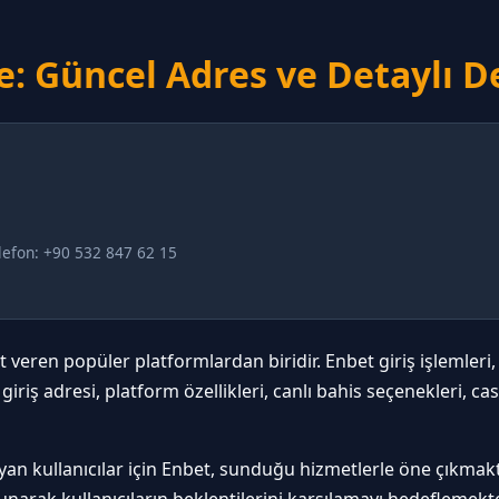
me: Güncel Adres ve Detaylı 
elefon: +90 532 847 62 15
veren popüler platformlardan biridir. Enbet giriş işlemleri,
riş adresi, platform özellikleri, canlı bahis seçenekleri, cas
yan kullanıcılar için Enbet, sunduğu hizmetlerle öne çıkmakt
narak kullanıcıların beklentilerini karşılamayı hedeflemekte