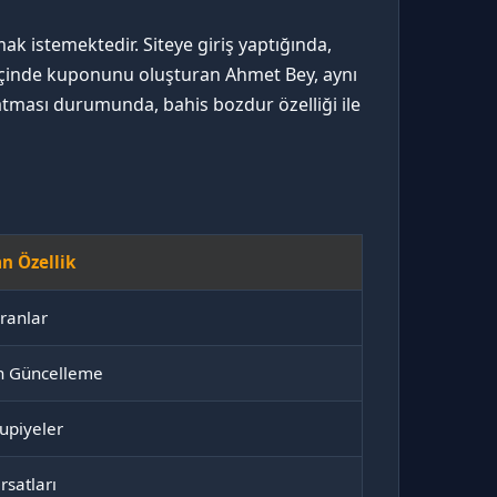
 istemektedir. Siteye giriş yaptığında,
 içinde kuponunu oluşturan Ahmet Bey, aynı
 atması durumunda, bahis bozdur özelliği ile
n Özellik
ranlar
an Güncelleme
upiyeler
rsatları