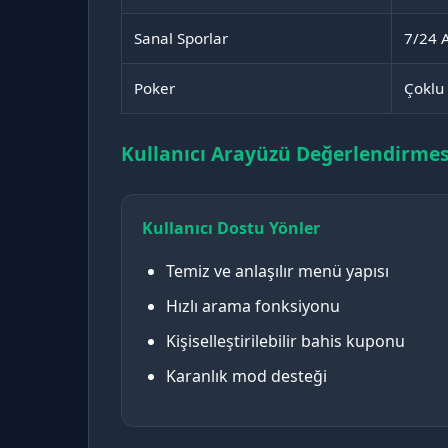
Sanal Sporlar
7/24 A
Poker
Çoklu
Kullanıcı Arayüzü Değerlendirmes
Kullanıcı Dostu Yönler
Temiz ve anlaşılır menü yapısı
Hızlı arama fonksiyonu
Kişiselleştirilebilir bahis kuponu
Karanlık mod desteği