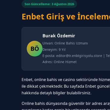
Son Güncelleme: 3 Ağustos 2026
Enbet Giriş ve İncele
Burak Özdemir
Unvan: Online Bahis Uzmanı
BÖ
Deneyim: 9 Yıl
E-posta: editor@tr.enbtgirisyolu.store | T
Adres: Online Hizmet
Enbet, online bahis ve casino sektöründe hizmet 
ile dikkat çekmektedir. Bu sayfada Enbet güncel gi
hakkında detaylı bilgiler bulabilirsiniz.
Online bahis dünyasında güvenilir bir adres ara
oyunlarına kadar geniş bir yelpazede seçenek su