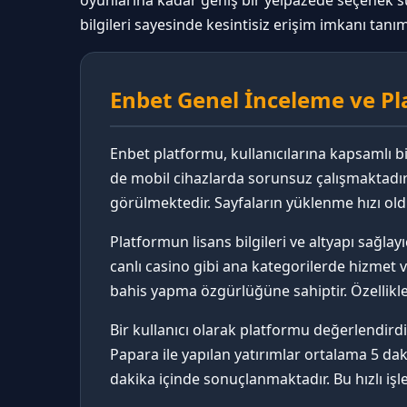
bilgileri sayesinde kesintisiz erişim imkanı tanı
Enbet Genel İnceleme ve P
Enbet platformu, kullanıcılarına kapsamlı 
de mobil cihazlarda sorunsuz çalışmaktadır. 
görülmektedir. Sayfaların yüklenme hızı ol
Platformun lisans bilgileri ve altyapı sağlay
canlı casino gibi ana kategorilerde hizmet v
bahis yapma özgürlüğüne sahiptir. Özellikle
Bir kullanıcı olarak platformu değerlendir
Papara ile yapılan yatırımlar ortalama 5 dak
dakika içinde sonuçlanmaktadır. Bu hızlı işl