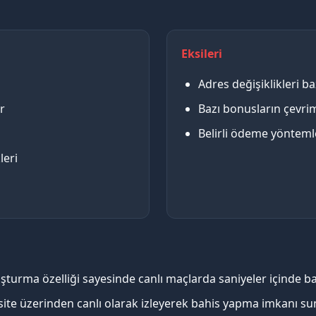
Eksileri
Adres değişiklikleri baz
r
Bazı bonusların çevrim
Belirli ödeme yönteml
leri
şturma özelliği sayesinde canlı maçlarda saniyeler içinde bah
 site üzerinden canlı olarak izleyerek bahis yapma imkanı su