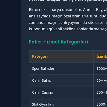
Bir örnek senaryo düşünelim: Ahmet Bey, ak
ana sayfada maçın özel oranlarla sunulduğu
zamanda maçın canlı yayınını da site üzerin
kuponunu güvenli şekilde sonlandırma seçe
Enbet Hizmet Kategorileri
Kategori
İçerik
Spor Bahisleri
1000+ 
Canlı Bahis
50+ A
Canlı Casino
200+ 
Slot Oyunları
3000+