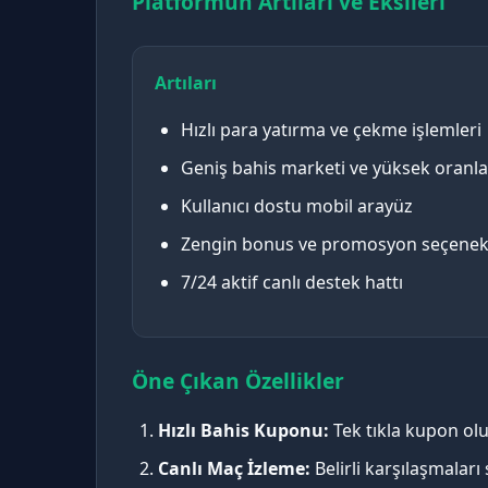
Platformun Artıları ve Eksileri
Artıları
Hızlı para yatırma ve çekme işlemleri
Geniş bahis marketi ve yüksek oranla
Kullanıcı dostu mobil arayüz
Zengin bonus ve promosyon seçenek
7/24 aktif canlı destek hattı
Öne Çıkan Özellikler
Hızlı Bahis Kuponu:
Tek tıkla kupon olu
Canlı Maç İzleme:
Belirli karşılaşmaları