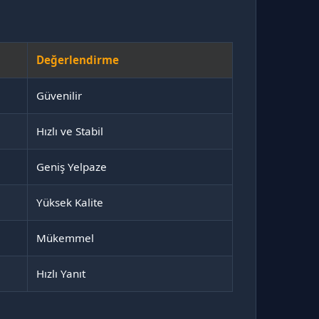
Değerlendirme
Güvenilir
Hızlı ve Stabil
Geniş Yelpaze
Yüksek Kalite
Mükemmel
Hızlı Yanıt