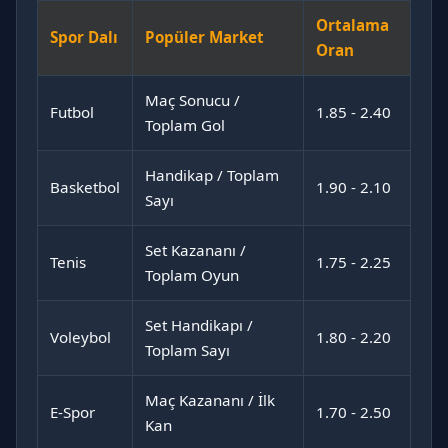
Ortalama
Spor Dalı
Popüler Market
Oran
Maç Sonucu /
Futbol
1.85 - 2.40
Toplam Gol
Handikap / Toplam
Basketbol
1.90 - 2.10
Sayı
Set Kazananı /
Tenis
1.75 - 2.25
Toplam Oyun
Set Handikapı /
Voleybol
1.80 - 2.20
Toplam Sayı
Maç Kazananı / İlk
E-Spor
1.70 - 2.50
Kan