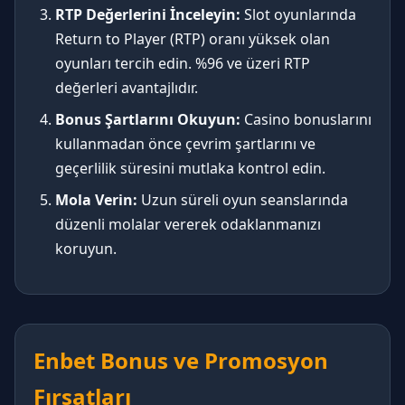
RTP Değerlerini İnceleyin:
Slot oyunlarında
Return to Player (RTP) oranı yüksek olan
oyunları tercih edin. %96 ve üzeri RTP
değerleri avantajlıdır.
Bonus Şartlarını Okuyun:
Casino bonuslarını
kullanmadan önce çevrim şartlarını ve
geçerlilik süresini mutlaka kontrol edin.
Mola Verin:
Uzun süreli oyun seanslarında
düzenli molalar vererek odaklanmanızı
koruyun.
Enbet Bonus ve Promosyon
Fırsatları