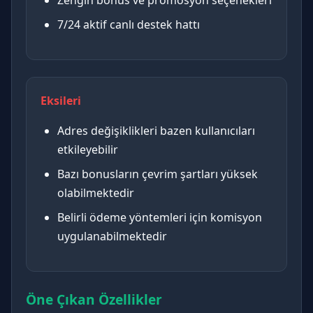
7/24 aktif canlı destek hattı
Eksileri
Adres değişiklikleri bazen kullanıcıları
etkileyebilir
Bazı bonusların çevrim şartları yüksek
olabilmektedir
Belirli ödeme yöntemleri için komisyon
uygulanabilmektedir
Öne Çıkan Özellikler