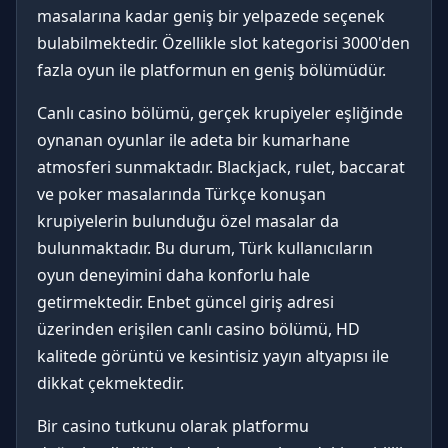
masalarına kadar geniş bir yelpazede seçenek
bulabilmektedir. Özellikle slot kategorisi 3000'den
fazla oyun ile platformun en geniş bölümüdür.
Canlı casino bölümü, gerçek krupiyeler eşliğinde
oynanan oyunlar ile adeta bir kumarhane
atmosferi sunmaktadır. Blackjack, rulet, baccarat
ve poker masalarında Türkçe konuşan
krupiyelerin bulunduğu özel masalar da
bulunmaktadır. Bu durum, Türk kullanıcıların
oyun deneyimini daha konforlu hale
getirmektedir. Enbet güncel giriş adresi
üzerinden erişilen canlı casino bölümü, HD
kalitede görüntü ve kesintisiz yayın altyapısı ile
dikkat çekmektedir.
Bir casino tutkunu olarak platformu