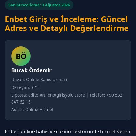
Son Güncelleme: 3 Ağustos 2026
Enbet Giriş ve İnceleme: Güncel
Adres ve Detaylı Değerlendirme
BÖ
Burak Özdemir
Unvan: Online Bahis Uzmanı
Deneyim: 9 Yıl
E-posta: editor@tr.enbtgirisyolu.store | Telefon: +90 532
847 62 15
Adres: Online Hizmet
Enbet, online bahis ve casino sektöründe hizmet veren