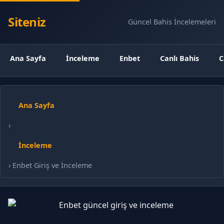
Siteniz
Güncel Bahis İncelemeleri
Ana Sayfa
İnceleme
Enbet
Canlı Bahis
C
Ana Sayfa
›
İnceleme
›
Enbet Giriş ve İnceleme