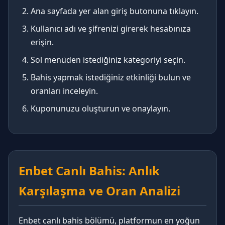
Ana sayfada yer alan giriş butonuna tıklayın.
Kullanıcı adı ve şifrenizi girerek hesabınıza
erişin.
Sol menüden istediğiniz kategoriyi seçin.
Bahis yapmak istediğiniz etkinliği bulun ve
oranları inceleyin.
Kuponunuzu oluşturun ve onaylayın.
Enbet Canlı Bahis: Anlık
Karşılaşma ve Oran Analizi
Enbet canlı bahis bölümü, platformun en yoğun