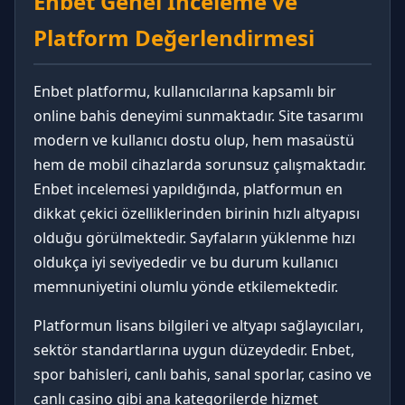
Enbet Genel İnceleme ve
Platform Değerlendirmesi
Enbet platformu, kullanıcılarına kapsamlı bir
online bahis deneyimi sunmaktadır. Site tasarımı
modern ve kullanıcı dostu olup, hem masaüstü
hem de mobil cihazlarda sorunsuz çalışmaktadır.
Enbet incelemesi yapıldığında, platformun en
dikkat çekici özelliklerinden birinin hızlı altyapısı
olduğu görülmektedir. Sayfaların yüklenme hızı
oldukça iyi seviyededir ve bu durum kullanıcı
memnuniyetini olumlu yönde etkilemektedir.
Platformun lisans bilgileri ve altyapı sağlayıcıları,
sektör standartlarına uygun düzeydedir. Enbet,
spor bahisleri, canlı bahis, sanal sporlar, casino ve
canlı casino gibi ana kategorilerde hizmet