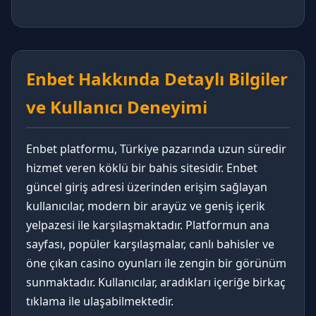
Enbet Hakkında Detaylı Bilgiler
ve Kullanıcı Deneyimi
Enbet platformu, Türkiye pazarında uzun süredir
hizmet veren köklü bir bahis sitesidir. Enbet
güncel giriş adresi üzerinden erişim sağlayan
kullanıcılar, modern bir arayüz ve geniş içerik
yelpazesi ile karşılaşmaktadır. Platformun ana
sayfası, popüler karşılaşmalar, canlı bahisler ve
öne çıkan casino oyunları ile zengin bir görünüm
sunmaktadır. Kullanıcılar, aradıkları içeriğe birkaç
tıklama ile ulaşabilmektedir.