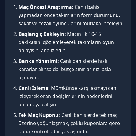
Maç Öncesi Araştırma:
Canlı bahis
yapmadan önce takımların form durumunu,
sakat ve cezalı oyuncularını mutlaka inceleyin.
Başlangıç Bekleyin:
Maçın ilk 10-15
dakikasını gözlemleyerek takımların oyun
anlayışını analiz edin.
Banka Yönetimi:
Canlı bahislerde hızlı
kararlar alınsa da, bütçe sınırlarınızı asla
aşmayın.
Canlı İzleme:
Mümkünse karşılaşmayı canlı
izleyerek oran değişimlerinin nedenlerini
anlamaya çalışın.
Tek Maç Kuponu:
Canlı bahislerde tek maç
üzerine yoğunlaşmak, çoklu kuponlara göre
daha kontrollü bir yaklaşımdır.