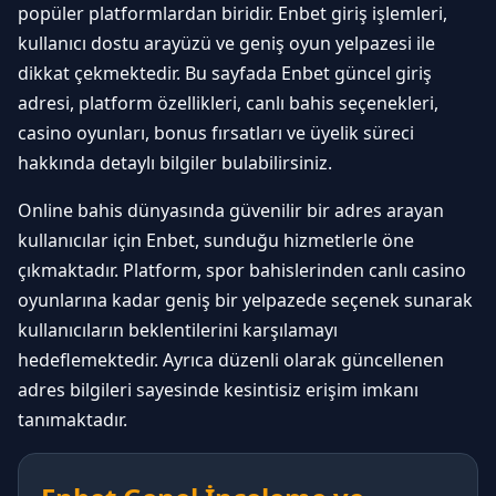
popüler platformlardan biridir. Enbet giriş işlemleri,
kullanıcı dostu arayüzü ve geniş oyun yelpazesi ile
dikkat çekmektedir. Bu sayfada Enbet güncel giriş
adresi, platform özellikleri, canlı bahis seçenekleri,
casino oyunları, bonus fırsatları ve üyelik süreci
hakkında detaylı bilgiler bulabilirsiniz.
Online bahis dünyasında güvenilir bir adres arayan
kullanıcılar için Enbet, sunduğu hizmetlerle öne
çıkmaktadır. Platform, spor bahislerinden canlı casino
oyunlarına kadar geniş bir yelpazede seçenek sunarak
kullanıcıların beklentilerini karşılamayı
hedeflemektedir. Ayrıca düzenli olarak güncellenen
adres bilgileri sayesinde kesintisiz erişim imkanı
tanımaktadır.