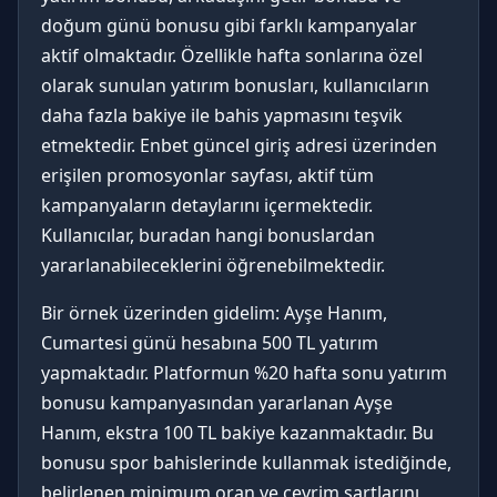
doğum günü bonusu gibi farklı kampanyalar
aktif olmaktadır. Özellikle hafta sonlarına özel
olarak sunulan yatırım bonusları, kullanıcıların
daha fazla bakiye ile bahis yapmasını teşvik
etmektedir. Enbet güncel giriş adresi üzerinden
erişilen promosyonlar sayfası, aktif tüm
kampanyaların detaylarını içermektedir.
Kullanıcılar, buradan hangi bonuslardan
yararlanabileceklerini öğrenebilmektedir.
Bir örnek üzerinden gidelim: Ayşe Hanım,
Cumartesi günü hesabına 500 TL yatırım
yapmaktadır. Platformun %20 hafta sonu yatırım
bonusu kampanyasından yararlanan Ayşe
Hanım, ekstra 100 TL bakiye kazanmaktadır. Bu
bonusu spor bahislerinde kullanmak istediğinde,
belirlenen minimum oran ve çevrim şartlarını