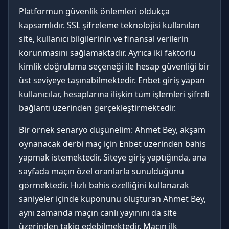
Platformun güvenlik önlemleri oldukça
kapsamlıdır. SSL şifreleme teknolojisi kullanılan
site, kullanıcı bilgilerinin ve finansal verilerin
korunmasını sağlamaktadır. Ayrıca iki faktörlü
kimlik doğrulama seçeneği ile hesap güvenliği bir
üst seviyeye taşınabilmektedir. Enbet giriş yapan
kullanıcılar, hesaplarına ilişkin tüm işlemleri şifreli
bağlantı üzerinden gerçekleştirmektedir.
Bir örnek senaryo düşünelim: Ahmet Bey, akşam
oynanacak derbi maç için Enbet üzerinden bahis
yapmak istemektedir. Siteye giriş yaptığında, ana
sayfada maçın özel oranlarla sunulduğunu
görmektedir. Hızlı bahis özelliğini kullanarak
saniyeler içinde kuponunu oluşturan Ahmet Bey,
aynı zamanda maçın canlı yayınını da site
üzerinden takip edebilmektedir. Maçın ilk