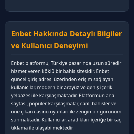
Enbet Hakkında Detaylı Bilgiler
ve Kullanıcı Deneyimi
Enbet platformu, Türkiye pazarında uzun süredir
hizmet veren köklü bir bahis sitesidir. Enbet
güncel giriş adresi üzerinden erişim sağlayan
kullanıcılar, modern bir arayüz ve geniş içerik
yelpazesi ile karşılaşmaktadır. Platformun ana
sayfası, popüler karşılaşmalar, canlı bahisler ve
öne çıkan casino oyunları ile zengin bir görünüm
sunmaktadır. Kullanıcılar, aradıkları içeriğe birkaç
tıklama ile ulaşabilmektedir.