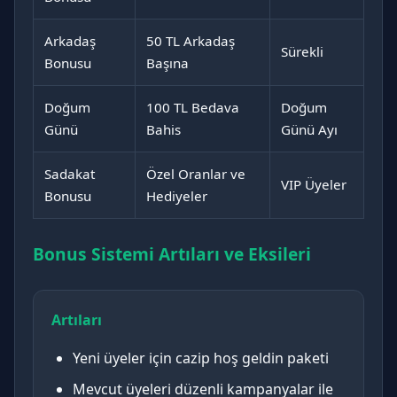
Arkadaş
50 TL Arkadaş
Sürekli
Bonusu
Başına
Doğum
100 TL Bedava
Doğum
Günü
Bahis
Günü Ayı
Sadakat
Özel Oranlar ve
VIP Üyeler
Bonusu
Hediyeler
Bonus Sistemi Artıları ve Eksileri
Artıları
Yeni üyeler için cazip hoş geldin paketi
Mevcut üyeleri düzenli kampanyalar ile