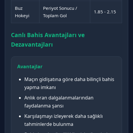
Buz
Periyot Sonucu /
1.85 - 2.15
Hokeyi
Toplam Gol
Canlı Bahis Avantajları ve
Dezavantajları
Avantajlar
Maçın gidişatına göre daha bilinçli bahis
yapma imkanı
Anlık oran dalgalanmalarından
faydalanma şansı
Karşılaşmayı izleyerek daha sağlıklı
tahminlerde bulunma