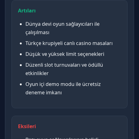
Artıları
Dünya devi oyun sağlayıcıları ile
çalışılması
Türkçe krupiyeli canlı casino masaları
Düşük ve yüksek limit seçenekleri
Düzenli slot turnuvaları ve ödüllü
etkinlikler
Oyun içi demo modu ile ücretsiz
deneme imkanı
Eksileri