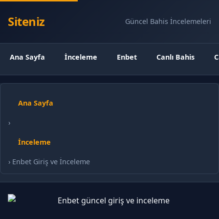
Siteniz
Güncel Bahis İncelemeleri
Ana Sayfa
İnceleme
Enbet
Canlı Bahis
C
Ana Sayfa
›
İnceleme
›
Enbet Giriş ve İnceleme