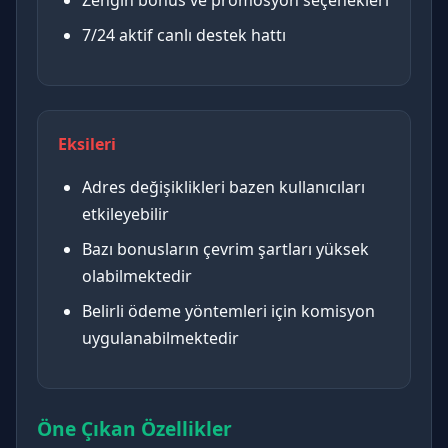
7/24 aktif canlı destek hattı
Eksileri
Adres değişiklikleri bazen kullanıcıları
etkileyebilir
Bazı bonusların çevrim şartları yüksek
olabilmektedir
Belirli ödeme yöntemleri için komisyon
uygulanabilmektedir
Öne Çıkan Özellikler