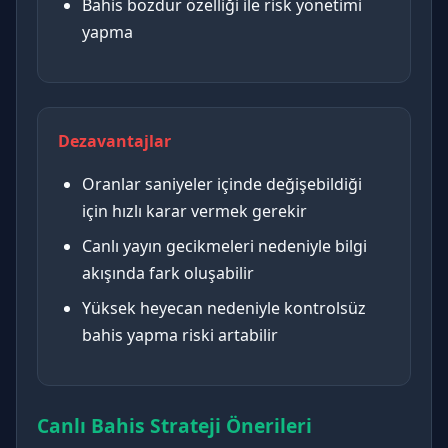
Bahis bozdur özelliği ile risk yönetimi
yapma
Dezavantajlar
Oranlar saniyeler içinde değişebildiği
için hızlı karar vermek gerekir
Canlı yayın gecikmeleri nedeniyle bilgi
akışında fark oluşabilir
Yüksek heyecan nedeniyle kontrolsüz
bahis yapma riski artabilir
Canlı Bahis Strateji Önerileri