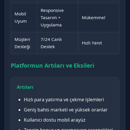
Responsive
Mobil
Tasarım +
Mükemmel
Uyum
Uygulama
Müşteri
7/24 Canlı
Hızlı Yanıt
Desteği
Destek
Platformun Artıları ve Eksileri
Artıları
Hızlı para yatırma ve çekme işlemleri
Geniş bahis marketi ve yüksek oranlar
Kullanıcı dostu mobil arayüz
Zengin bonus ve promosyon seçenekleri