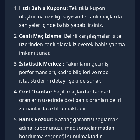
Hızlı Bahis Kuponu:
Tek tıkla kupon
oluşturma özelliği sayesinde canlı maçlarda
saniyeler içinde bahis yapabilirsiniz.
Canlı Maç İzleme:
Belirli karşılaşmaları site
üzerinden canlı olarak izleyerek bahis yapma
imkanı sunar.
İstatistik Merkezi:
Takımların geçmiş
performansları, kadro bilgileri ve maç
istatistiklerini detaylı şekilde sunar.
Özel Oranlar:
Seçili maçlarda standart
oranların üzerinde özel bahis oranları belirli
zamanlarda aktif olmaktadır.
Bahis Bozdur:
Kazanç garantisi sağlamak
adına kuponunuzu maç sonuçlanmadan
bozdurma seçeneği sunulmaktadır.