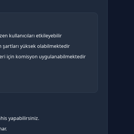
en kullanıcıları etkileyebilir
 şartları yüksek olabilmektedir
eri için komisyon uygulanabilmektedir
is yapabilirsiniz.
nar.