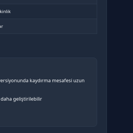
kinlik
ar
 versiyonunda kaydırma mesafesi uzun
daha geliştirilebilir