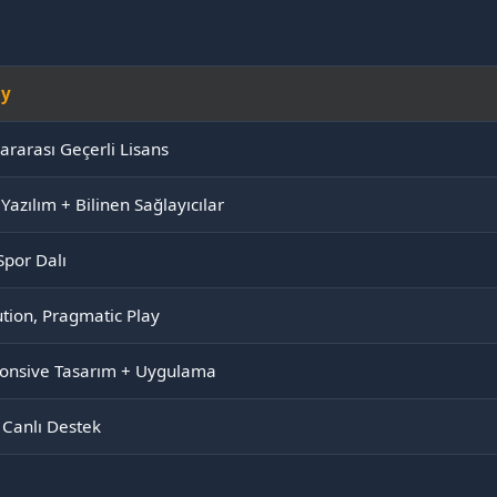
ay
ararası Geçerli Lisans
Yazılım + Bilinen Sağlayıcılar
Spor Dalı
ution, Pragmatic Play
onsive Tasarım + Uygulama
 Canlı Destek