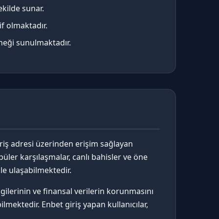
ekilde sunar.
if olmaktadır.
eği sunulmaktadır.
iriş adresi üzerinden erişim sağlayan
püler karşılaşmalar, canlı bahisler ve öne
ile ulaşabilmektedir.
lgilerinin ve finansal verilerin korunmasını
lmektedir. Enbet giriş yapan kullanıcılar,