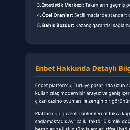
İstatistik Merkezi:
Takımların geçmiş per
Özel Oranlar:
Seçili maçlarda standart o
Bahis Bozdur:
Kazanç garantisi sağla
Enbet Hakkında Detaylı Bilg
Enbet platformu, Türkiye pazarında uzun sür
kullanıcılar, modern bir arayüz ve geniş içe
çıkan casino oyunları ile zengin bir görünüm 
Platformun güvenlik önlemleri oldukça kapsaml
sağlamaktadır. Ayrıca iki faktörlü kimlik do
hesaplarına ilişkin tüm işlemleri şifreli ba