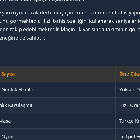
şam oynanacak derbi maç için Enbet üzerinden bahis yapmak
nu görmektedir. Hızlı bahis özelliğini kullanarak saniyeler
den takip edebilmektedir. Maçın ilk yarısında takımının gol
neğine de sahiptir.
 Sayısı
Öne Çıka
Günlük Etkinlik
Yüksek O
nlık Karşılaşma
Hızlı Or
Masa
Türkçe Kr
 Oyun
Jackpot Fı