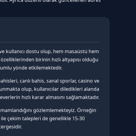
n ve kullanıcı dostu olup, hem masaüstü hem
elliklerinden birinin hızlı altyapısı olduğu
lumlu yönde etkilemektedir.
hisleri, canlı bahis, sanal sporlar, casino ve
unmakta olup, kullanıcılar diledikleri alanda
verlerin hızlı karar almasını sağlamaktadır.
ı tamamlandığını gözlemlemekteyiz. Örneğin
le çekim talepleri de genellikle 15-30
ergesidir.