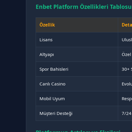
Enbet Platform Özellikleri Tablosu
Özellik
Det
Lisans
Ulusl
Altyapı
Özel 
Spor Bahisleri
30+ 
Canlı Casino
Evol
Mobil Uyum
Resp
Müşteri Desteği
7/24