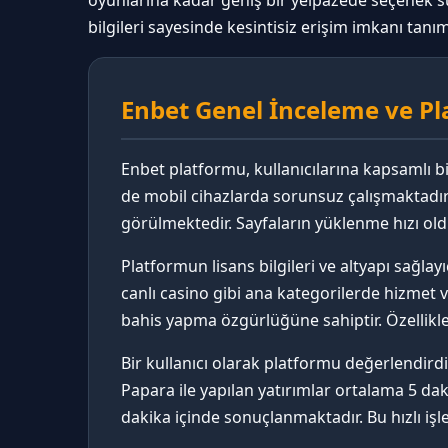
bilgileri sayesinde kesintisiz erişim imkanı tanı
Enbet Genel İnceleme ve P
Enbet platformu, kullanıcılarına kapsamlı 
de mobil cihazlarda sorunsuz çalışmaktadır. 
görülmektedir. Sayfaların yüklenme hızı ol
Platformun lisans bilgileri ve altyapı sağlay
canlı casino gibi ana kategorilerde hizmet v
bahis yapma özgürlüğüne sahiptir. Özellikle
Bir kullanıcı olarak platformu değerlendir
Papara ile yapılan yatırımlar ortalama 5 dak
dakika içinde sonuçlanmaktadır. Bu hızlı işl