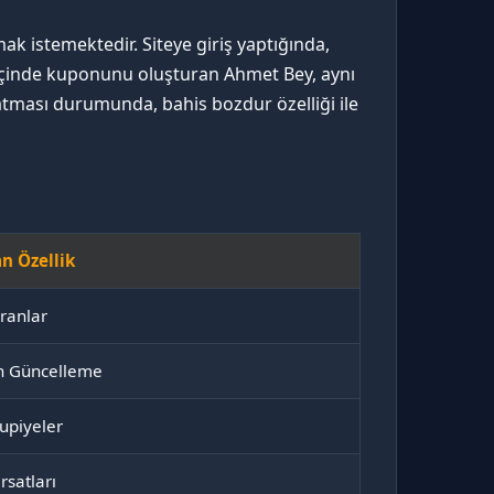
 istemektedir. Siteye giriş yaptığında,
 içinde kuponunu oluşturan Ahmet Bey, aynı
 atması durumunda, bahis bozdur özelliği ile
n Özellik
ranlar
an Güncelleme
upiyeler
rsatları