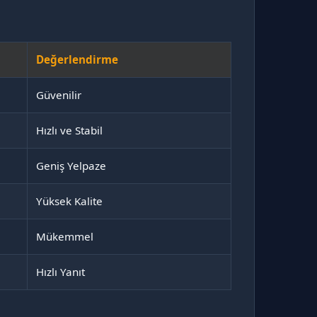
Değerlendirme
Güvenilir
Hızlı ve Stabil
Geniş Yelpaze
Yüksek Kalite
Mükemmel
Hızlı Yanıt