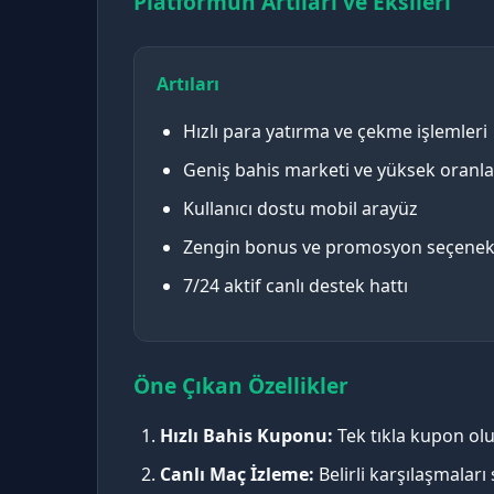
Platformun Artıları ve Eksileri
Artıları
Hızlı para yatırma ve çekme işlemleri
Geniş bahis marketi ve yüksek oranla
Kullanıcı dostu mobil arayüz
Zengin bonus ve promosyon seçenek
7/24 aktif canlı destek hattı
Öne Çıkan Özellikler
Hızlı Bahis Kuponu:
Tek tıkla kupon olu
Canlı Maç İzleme:
Belirli karşılaşmaları