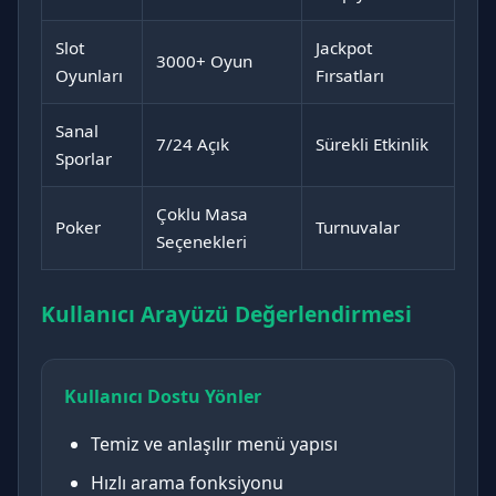
Slot
Jackpot
3000+ Oyun
Oyunları
Fırsatları
Sanal
7/24 Açık
Sürekli Etkinlik
Sporlar
Çoklu Masa
Poker
Turnuvalar
Seçenekleri
Kullanıcı Arayüzü Değerlendirmesi
Kullanıcı Dostu Yönler
Temiz ve anlaşılır menü yapısı
Hızlı arama fonksiyonu