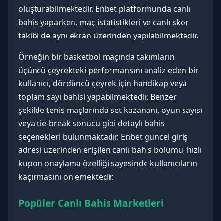
oluşturabilmektedir. Enbet platformunda canlı
bahis yaparken, maç istatistikleri ve canlı skor
takibi de aynı ekran üzerinden yapılabilmektedir.
Örneğin bir basketbol maçında takımların
üçüncü çeyrekteki performansını analiz eden bir
kullanıcı, dördüncü çeyrek için handikap veya
toplam sayı bahisi yapabilmektedir. Benzer
şekilde tenis maçlarında set kazananı, oyun sayısı
veya tie-break sonucu gibi detaylı bahis
seçenekleri bulunmaktadır. Enbet güncel giriş
adresi üzerinden erişilen canlı bahis bölümü, hızlı
kupon onaylama özelliği sayesinde kullanıcıların
kaçırmasını önlemektedir.
Popüler Canlı Bahis Marketleri