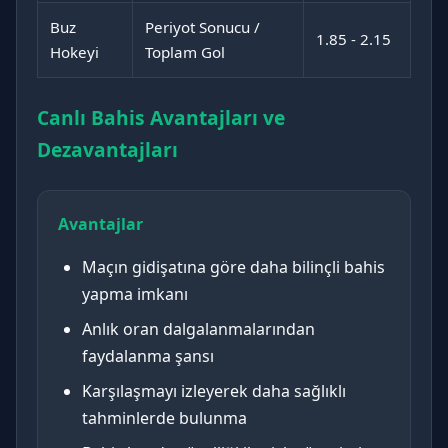
Buz
Periyot Sonucu /
1.85 - 2.15
Hokeyi
Toplam Gol
Canlı Bahis Avantajları ve
Dezavantajları
Avantajlar
Maçın gidişatına göre daha bilinçli bahis
yapma imkanı
Anlık oran dalgalanmalarından
faydalanma şansı
Karşılaşmayı izleyerek daha sağlıklı
tahminlerde bulunma