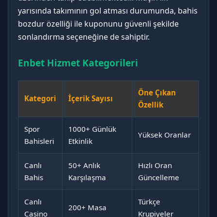
yarısında takımının gol atması durumunda, bahis
bozdur özelliği ile kuponunu güvenli şekilde
sonlandırma seçeneğine de sahiptir.
Enbet Hizmet Kategorileri
Öne Çıkan
Kategori
İçerik Sayısı
Özellik
Spor
1000+ Günlük
Yüksek Oranlar
Bahisleri
Etkinlik
Canlı
50+ Anlık
Hızlı Oran
Bahis
Karşılaşma
Güncelleme
Canlı
Türkçe
200+ Masa
Casino
Krupiyeler