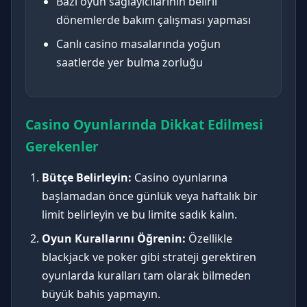
Bazı oyun sağlayıcılarının belirli
dönemlerde bakım çalışması yapması
Canlı casino masalarında yoğun
saatlerde yer bulma zorluğu
Casino Oyunlarında Dikkat Edilmesi
Gerekenler
Bütçe Belirleyin:
Casino oyunlarına
başlamadan önce günlük veya haftalık bir
limit belirleyin ve bu limite sadık kalın.
Oyun Kurallarını Öğrenin:
Özellikle
blackjack ve poker gibi strateji gerektiren
oyunlarda kuralları tam olarak bilmeden
büyük bahis yapmayın.