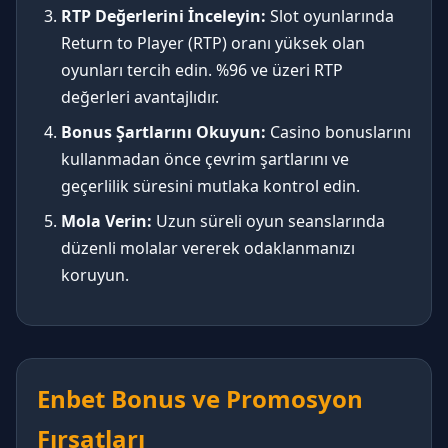
RTP Değerlerini İnceleyin:
Slot oyunlarında
Return to Player (RTP) oranı yüksek olan
oyunları tercih edin. %96 ve üzeri RTP
değerleri avantajlıdır.
Bonus Şartlarını Okuyun:
Casino bonuslarını
kullanmadan önce çevrim şartlarını ve
geçerlilik süresini mutlaka kontrol edin.
Mola Verin:
Uzun süreli oyun seanslarında
düzenli molalar vererek odaklanmanızı
koruyun.
Enbet Bonus ve Promosyon
Fırsatları