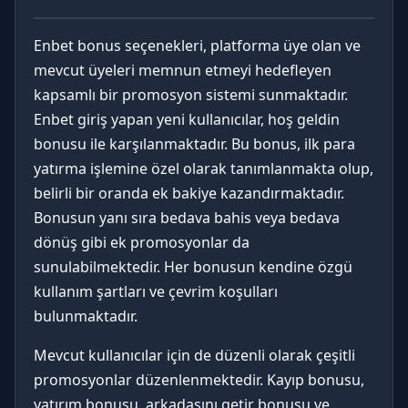
Enbet bonus seçenekleri, platforma üye olan ve
mevcut üyeleri memnun etmeyi hedefleyen
kapsamlı bir promosyon sistemi sunmaktadır.
Enbet giriş yapan yeni kullanıcılar, hoş geldin
bonusu ile karşılanmaktadır. Bu bonus, ilk para
yatırma işlemine özel olarak tanımlanmakta olup,
belirli bir oranda ek bakiye kazandırmaktadır.
Bonusun yanı sıra bedava bahis veya bedava
dönüş gibi ek promosyonlar da
sunulabilmektedir. Her bonusun kendine özgü
kullanım şartları ve çevrim koşulları
bulunmaktadır.
Mevcut kullanıcılar için de düzenli olarak çeşitli
promosyonlar düzenlenmektedir. Kayıp bonusu,
yatırım bonusu, arkadaşını getir bonusu ve