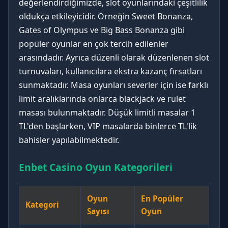
değerlendirdiğimizde, slot oyunlarındaki çeşitlilik
oldukça etkileyicidir. Örneğin Sweet Bonanza,
Gates of Olympus ve Big Bass Bonanza gibi
popüler oyunlar en çok tercih edilenler
arasındadır. Ayrıca düzenli olarak düzenlenen slot
turnuvaları, kullanıcılara ekstra kazanç fırsatları
sunmaktadır. Masa oyunları severler için ise farklı
limit aralıklarında onlarca blackjack ve rulet
masası bulunmaktadır. Düşük limitli masalar 1
TL'den başlarken, VIP masalarda binlerce TL'lik
bahisler yapılabilmektedir.
Enbet Casino Oyun Kategorileri
Oyun
En Popüler
Kategori
Sayısı
Oyun