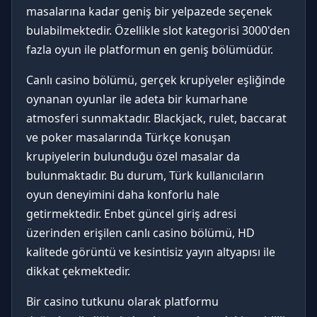
masalarına kadar geniş bir yelpazede seçenek
bulabilmektedir. Özellikle slot kategorisi 3000'den
fazla oyun ile platformun en geniş bölümüdür.
Canlı casino bölümü, gerçek krupiyeler eşliğinde
oynanan oyunlar ile adeta bir kumarhane
atmosferi sunmaktadır. Blackjack, rulet, baccarat
ve poker masalarında Türkçe konuşan
krupiyelerin bulunduğu özel masalar da
bulunmaktadır. Bu durum, Türk kullanıcıların
oyun deneyimini daha konforlu hale
getirmektedir. Enbet güncel giriş adresi
üzerinden erişilen canlı casino bölümü, HD
kalitede görüntü ve kesintisiz yayın altyapısı ile
dikkat çekmektedir.
Bir casino tutkunu olarak platformu