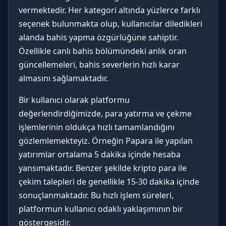
vermektedir. Her kategori altında yüzlerce farklı
seçenek bulunmakta olup, kullanıcılar diledikleri
alanda bahis yapma özgürlüğüne sahiptir.
Özellikle canlı bahis bölümündeki anlık oran
güncellemeleri, bahis severlerin hızlı karar
almasını sağlamaktadır.
Bir kullanıcı olarak platformu
değerlendirdiğimizde, para yatırma ve çekme
işlemlerinin oldukça hızlı tamamlandığını
gözlemlemekteyiz. Örneğin Papara ile yapılan
yatırımlar ortalama 5 dakika içinde hesaba
yansımaktadır. Benzer şekilde kripto para ile
çekim talepleri de genellikle 15-30 dakika içinde
sonuçlanmaktadır. Bu hızlı işlem süreleri,
platformun kullanıcı odaklı yaklaşımının bir
göstergesidir.