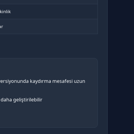
kinlik
ar
 versiyonunda kaydırma mesafesi uzun
daha geliştirilebilir