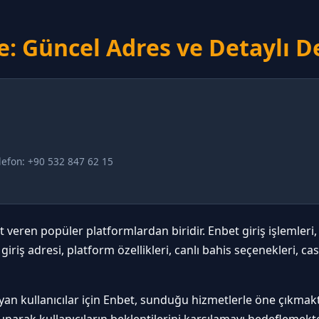
me: Güncel Adres ve Detaylı 
elefon: +90 532 847 62 15
veren popüler platformlardan biridir. Enbet giriş işlemleri,
riş adresi, platform özellikleri, canlı bahis seçenekleri, cas
yan kullanıcılar için Enbet, sunduğu hizmetlerle öne çıkmakt
narak kullanıcıların beklentilerini karşılamayı hedeflemekte