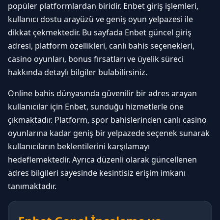
popüler platformlardan biridir. Enbet giriş işlemleri,
kullanıcı dostu arayüzü ve geniş oyun yelpazesi ile
dikkat çekmektedir. Bu sayfada Enbet güncel giriş
adresi, platform özellikleri, canlı bahis seçenekleri,
casino oyunları, bonus fırsatları ve üyelik süreci
hakkında detaylı bilgiler bulabilirsiniz.
Online bahis dünyasında güvenilir bir adres arayan
kullanıcılar için Enbet, sunduğu hizmetlerle öne
çıkmaktadır. Platform, spor bahislerinden canlı casino
oyunlarına kadar geniş bir yelpazede seçenek sunarak
kullanıcıların beklentilerini karşılamayı
hedeflemektedir. Ayrıca düzenli olarak güncellenen
adres bilgileri sayesinde kesintisiz erişim imkanı
tanımaktadır.