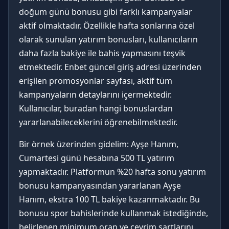
doğum günü bonusu gibi farklı kampanyalar
aktif olmaktadır. Özellikle hafta sonlarına özel
olarak sunulan yatırım bonusları, kullanıcıların
daha fazla bakiye ile bahis yapmasını teşvik
etmektedir. Enbet güncel giriş adresi üzerinden
erişilen promosyonlar sayfası, aktif tüm
kampanyaların detaylarını içermektedir.
Kullanıcılar, buradan hangi bonuslardan
yararlanabileceklerini öğrenebilmektedir.
Bir örnek üzerinden gidelim: Ayşe Hanım,
Cumartesi günü hesabına 500 TL yatırım
yapmaktadır. Platformun %20 hafta sonu yatırım
bonusu kampanyasından yararlanan Ayşe
Hanım, ekstra 100 TL bakiye kazanmaktadır. Bu
bonusu spor bahislerinde kullanmak istediğinde,
belirlenen minimum oran ve çevrim şartlarını