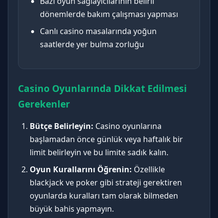
Bazı oyun sağlayıcılarının belirli
dönemlerde bakım çalışması yapması
Canlı casino masalarında yoğun
saatlerde yer bulma zorluğu
Casino Oyunlarında Dikkat Edilmesi
Gerekenler
Bütçe Belirleyin:
Casino oyunlarına
başlamadan önce günlük veya haftalık bir
limit belirleyin ve bu limite sadık kalın.
Oyun Kurallarını Öğrenin:
Özellikle
blackjack ve poker gibi strateji gerektiren
oyunlarda kuralları tam olarak bilmeden
büyük bahis yapmayın.