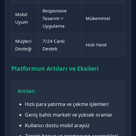
Responsive
Mobil
Tasarım +
Mükemmel
Uyum
Uygulama
Müşteri
7/24 Canlı
Hızlı Yanıt
Desteği
Destek
Platformun Artıları ve Eksileri
Artıları
Hızlı para yatırma ve çekme işlemleri
Geniş bahis marketi ve yüksek oranlar
Kullanıcı dostu mobil arayüz
Zengin bonus ve promosyon seçenekleri