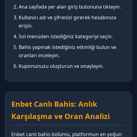
Ana sayfada yer alan giriş butonuna tıklayın.
Kullanıcı adı ve şifrenizi girerek hesabınıza
erişin.
Sol menüden istediğiniz kategoriyi seçin.
Bahis yapmak istediğiniz etkinliği bulun ve
oranları inceleyin.
Kuponunuzu oluşturun ve onaylayın.
Enbet Canlı Bahis: Anlık
Karşılaşma ve Oran Analizi
Enbet canlı bahis bölümü, platformun en yoğun