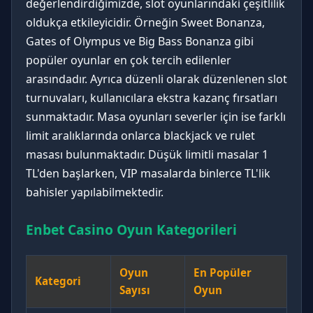
değerlendirdiğimizde, slot oyunlarındaki çeşitlilik
oldukça etkileyicidir. Örneğin Sweet Bonanza,
Gates of Olympus ve Big Bass Bonanza gibi
popüler oyunlar en çok tercih edilenler
arasındadır. Ayrıca düzenli olarak düzenlenen slot
turnuvaları, kullanıcılara ekstra kazanç fırsatları
sunmaktadır. Masa oyunları severler için ise farklı
limit aralıklarında onlarca blackjack ve rulet
masası bulunmaktadır. Düşük limitli masalar 1
TL'den başlarken, VIP masalarda binlerce TL'lik
bahisler yapılabilmektedir.
Enbet Casino Oyun Kategorileri
Oyun
En Popüler
Kategori
Sayısı
Oyun