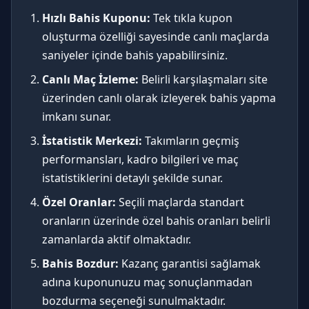
Hızlı Bahis Kuponu:
Tek tıkla kupon
oluşturma özelliği sayesinde canlı maçlarda
saniyeler içinde bahis yapabilirsiniz.
Canlı Maç İzleme:
Belirli karşılaşmaları site
üzerinden canlı olarak izleyerek bahis yapma
imkanı sunar.
İstatistik Merkezi:
Takımların geçmiş
performansları, kadro bilgileri ve maç
istatistiklerini detaylı şekilde sunar.
Özel Oranlar:
Seçili maçlarda standart
oranların üzerinde özel bahis oranları belirli
zamanlarda aktif olmaktadır.
Bahis Bozdur:
Kazanç garantisi sağlamak
adına kuponunuzu maç sonuçlanmadan
bozdurma seçeneği sunulmaktadır.