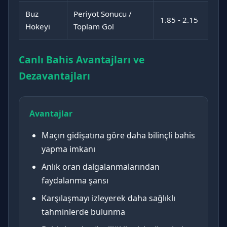
Buz
Periyot Sonucu /
1.85 - 2.15
Hokeyi
Toplam Gol
Canlı Bahis Avantajları ve
Dezavantajları
Avantajlar
Maçın gidişatına göre daha bilinçli bahis
yapma imkanı
Anlık oran dalgalanmalarından
faydalanma şansı
Karşılaşmayı izleyerek daha sağlıklı
tahminlerde bulunma