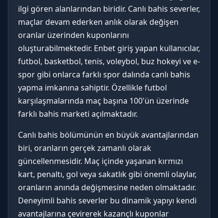
ilgi gören alanlarından biridir. Canlı bahis severler,
maçlar devam ederken anlık olarak değişen
oranlar üzerinden kuponlarını
oluşturabilmektedir. Enbet giriş yapan kullanıcılar,
futbol, basketbol, tenis, voleybol, buz hokeyi ve e-
spor gibi onlarca farklı spor dalında canlı bahis
yapma imkanına sahiptir. Özellikle futbol
karşılaşmalarında maç başına 100'ün üzerinde
farklı bahis marketi açılmaktadır.
Canlı bahis bölümünün en büyük avantajlarından
biri, oranların gerçek zamanlı olarak
güncellenmesidir. Maç içinde yaşanan kırmızı
kart, penaltı, gol veya sakatlık gibi önemli olaylar,
oranların anında değişmesine neden olmaktadır.
Deneyimli bahis severler bu dinamik yapıyı kendi
avantajlarına çevirerek kazançlı kuponlar